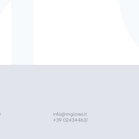
0
info@mgicreo.it
+39 024344631