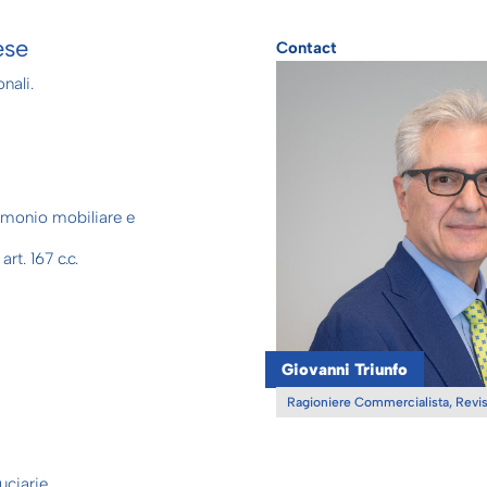
ese
Contact
nali.
rimonio mobiliare e
rt. 167 c.c.
Giovanni Triunfo
Ragioniere Commercialista, Revis
uciarie