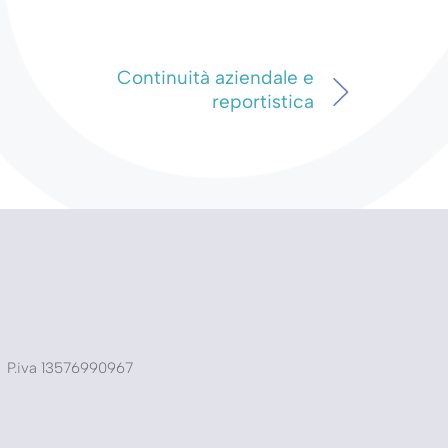
Continuità aziendale e
reportistica
P.iva
13576990967