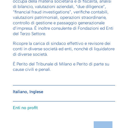
occupa della materia societaria e di fiscalità
, a
nalisi
di bilancio, valutazioni aziendali, “due diligence”,
“
financial
fraud
investigations
”
, verifiche contabili,
valutazioni patrimoniali, operazioni straordinarie,
controllo di gestione
e
passaggio generazionale
d’impresa
.
È
inoltre c
onsulente di Fondazioni ed Enti
del Terzo Settore
.
Ricopre la carica di sindaco effettivo
e
revisore dei
conti in diverse società ed enti
, nonché di l
iquidatore
di diverse società
.
È
P
erito del
T
ribunale
di
Milano
e
P
erito di parte
su
cause civ
ili e
penali
.
Italiano, Inglese
Enti no profit